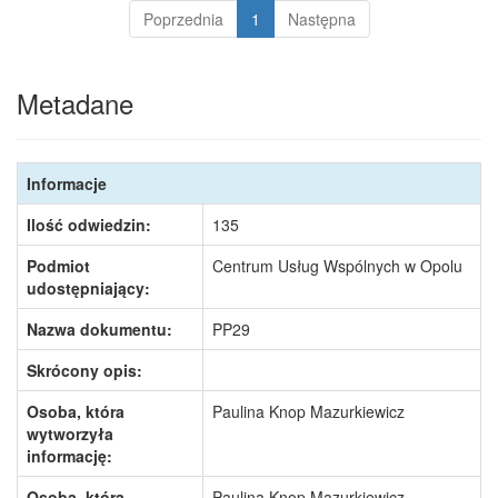
Poprzednia
1
Następna
Metadane
Informacje
Ilość odwiedzin:
135
Podmiot
Centrum Usług Wspólnych w Opolu
udostępniający:
Nazwa dokumentu:
PP29
Skrócony opis:
Osoba, która
Paulina Knop Mazurkiewicz
wytworzyła
informację:
Osoba, która
Paulina Knop Mazurkiewicz