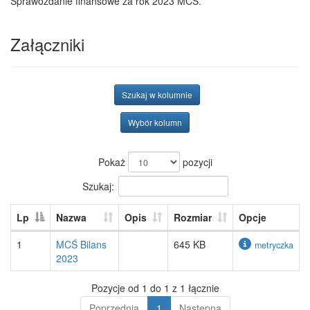
Sprawozdanie finansowe za rok 2023 MCŚ.
Załączniki
Szukaj w kolumnie
Wybór kolumn
Pokaż
pozycji
Szukaj:
Lp
Nazwa
Opis
Rozmiar
Opcje
1
MCŚ Bilans
645 KB
metryczka
2023
Pozycje od 1 do 1 z 1 łącznie
Poprzednia
1
Następna