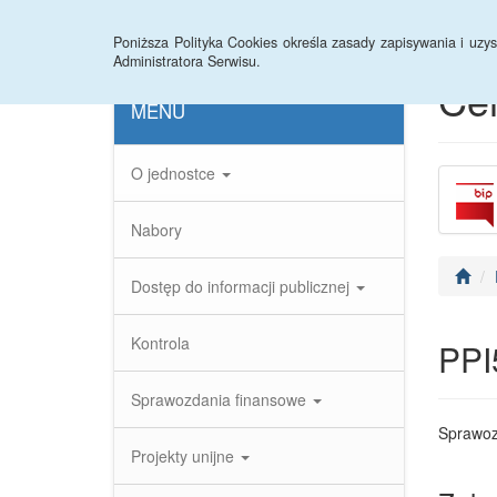
Strona główna
Instrukcja
Statystyki
Arc
Poniższa Polityka Cookies określa zasady zapisywania i uz
Administratora Serwisu.
Ce
MENU
O jednostce
Nabory
Dostęp do informacji publicznej
Kontrola
PPI
Sprawozdania finansowe
Sprawoz
Projekty unijne