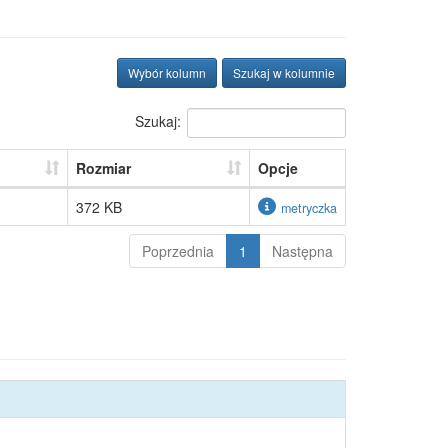
Wybór kolumn
Szukaj w kolumnie
Szukaj:
Rozmiar
Opcje
372 KB
metryczka
Poprzednia
1
Następna