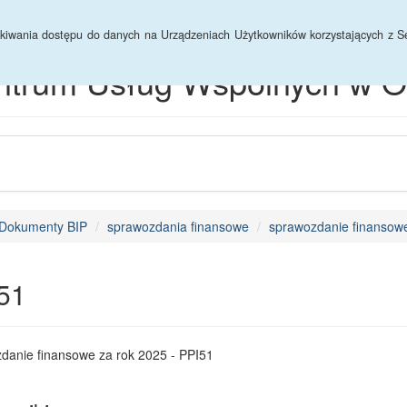
hiwum
yskiwania dostępu do danych na Urządzeniach Użytkowników korzystających z Se
ntrum Usług Wspólnych w O
Dokumenty BIP
sprawozdania finansowe
sprawozdanie finansowe
51
danie finansowe za rok 2025 - PPI51