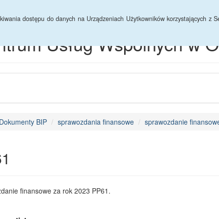
hiwum
yskiwania dostępu do danych na Urządzeniach Użytkowników korzystających z Se
ntrum Usług Wspólnych w O
Dokumenty BIP
sprawozdania finansowe
sprawozdanie finansowe
61
danie finansowe za rok 2023 PP61.