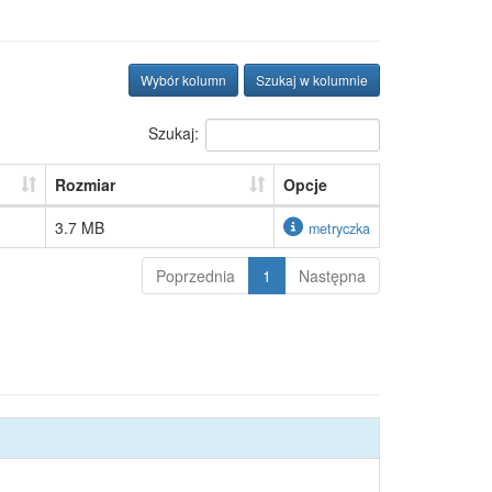
Wybór kolumn
Szukaj w kolumnie
Szukaj:
Rozmiar
Opcje
3.7 MB
metryczka
Poprzednia
1
Następna