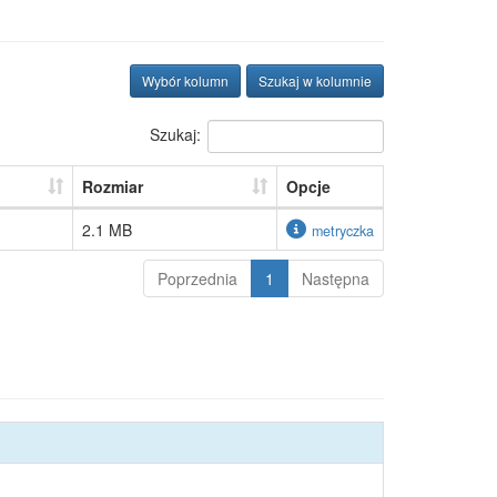
Wybór kolumn
Szukaj w kolumnie
Szukaj:
Rozmiar
Opcje
2.1 MB
metryczka
Poprzednia
1
Następna