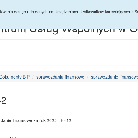
hiwum
yskiwania dostępu do danych na Urządzeniach Użytkowników korzystających z Se
ntrum Usług Wspólnych w O
Dokumenty BIP
sprawozdania finansowe
sprawozdanie finansowe
42
danie finansowe za rok 2025 - PP42