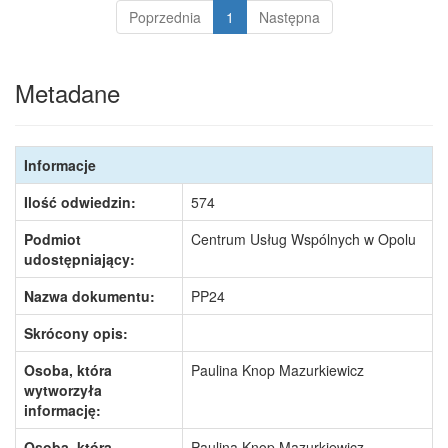
Poprzednia
1
Następna
Metadane
Informacje
Ilość odwiedzin:
574
Podmiot
Centrum Usług Wspólnych w Opolu
udostępniający:
Nazwa dokumentu:
PP24
Skrócony opis:
Osoba, która
Paulina Knop Mazurkiewicz
wytworzyła
informację:
Osoba, która
Paulina Knop Mazurkiewicz