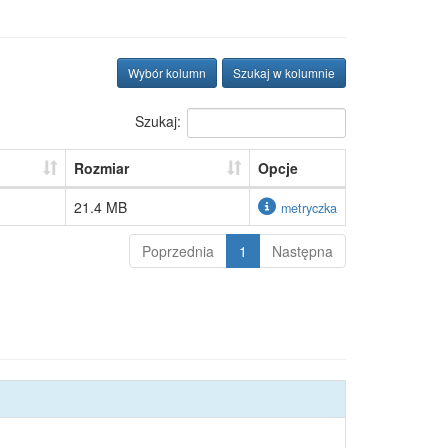
Wybór kolumn
Szukaj w kolumnie
Szukaj:
Rozmiar
Opcje
21.4 MB
metryczka
Poprzednia
1
Następna