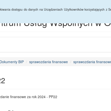
hiwum
yskiwania dostępu do danych na Urządzeniach Użytkowników korzystających z Se
ntrum Usług Wspólnych w O
Dokumenty BIP
sprawozdania finansowe
sprawozdania finansowe
22
danie finansowe za rok 2024 - PP22